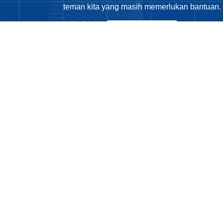
teman kita yang masih memerlukan bantuan.
Tentang Kami
Phone
: 0812
Email
: sekret
Copyright © 2025 LDD KAJ