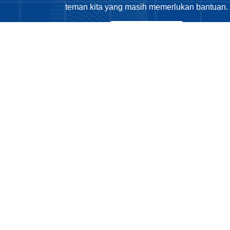
teman kita yang masih memerlukan bantuan.
Tentang Kami
Phone
: 0812
Email
: sekret
Copyright © 2025 LDD KAJ