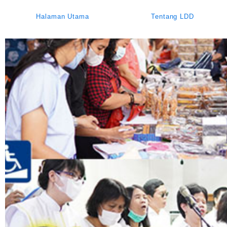
Halaman Utama
Tentang LDD