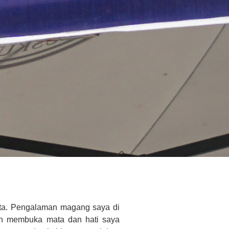
kita. Pengalaman magang saya di
ah membuka mata dan hati saya