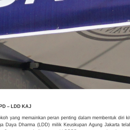
PPD – LDD KAJ
h-tokoh yang memainkan peran penting dalam membentuk diri 
ga Daya Dharma (LDD) milik Keuskupan Agung Jakarta tel