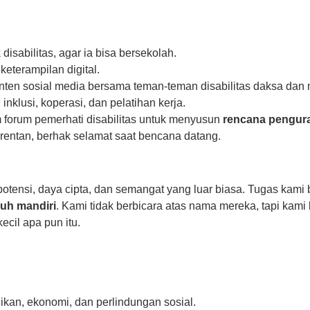
isabilitas, agar ia bisa bersekolah.
eterampilan digital.
ten sosial media bersama teman-teman disabilitas daksa dan n
lusi, koperasi, dan pelatihan kerja.
forum pemerhati disabilitas untuk menyusun
rencana pengura
rentan, berhak selamat saat bencana datang.
potensi, daya cipta, dan semangat yang luar biasa. Tugas kam
uh mandiri
. Kami tidak berbicara atas nama mereka, tapi kami
cil apa pun itu.
kan, ekonomi, dan perlindungan sosial.