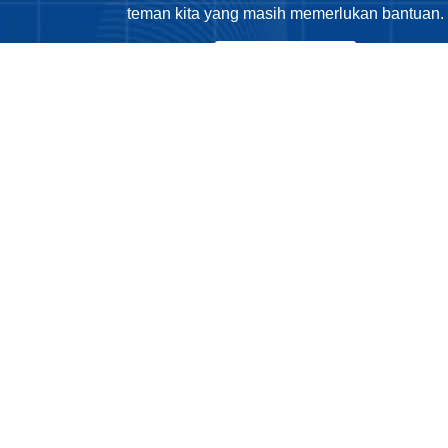
teman kita yang masih memerlukan bantuan.
Tentang Kami
Phone
: 0812
Email
: sekret
Copyright © 2025 LDD KAJ