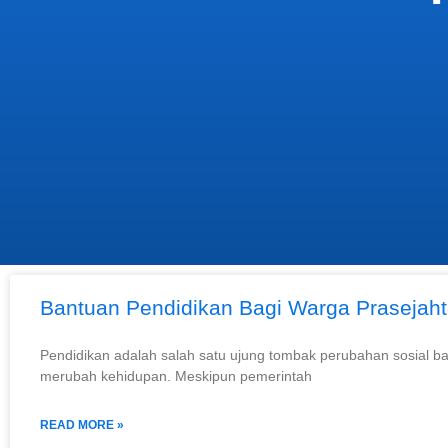
Bantuan Pendidikan Bagi Warga Prasejaht
Pendidikan adalah salah satu ujung tombak perubahan sosial ba
merubah kehidupan. Meskipun pemerintah
READ MORE »